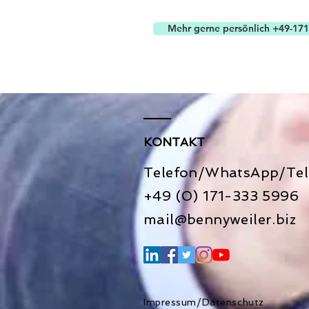
ich mich um, da ich erkannte, wie 
im
Mehr gerne persönlich +49-171
KONTAKT
Telefon/WhatsApp/Tel
+49 (0) 171-333 5996​
mail@bennyweiler.biz
Impressum/Datenschutz