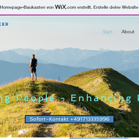
m Homepage-Baukasten von
.com
erstellt. Erstelle deine Websit
ker
r
Start
About
g People - Enhancing 
Sofort-Kontakt +491713335996