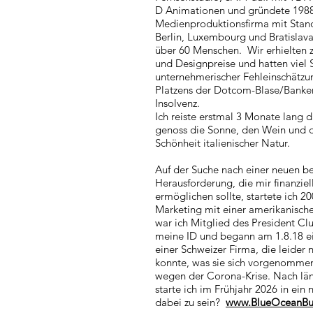
D Animationen und gründete 1988
Medienproduktionsfirma mit Stan
Berlin, Luxembourg und Bratislav
über 60 Menschen. Wir erhielten 
und Designpreise und hatten viel
unternehmerischer Fehleinschätzu
Platzens der Dotcom-Blase/Banken
Insolvenz.
Ich reiste erstmal 3 Monate lang d
genoss die Sonne, den Wein und
Schönheit italienischer Natur.
Auf der Suche nach einer neuen be
Herausforderung, die mir finanziel
ermöglichen sollte, startete ich 
Marketing mit einer amerikanischen
war ich Mitglied des President Clu
meine ID und begann am 1.8.18 ei
einer Schweizer Firma, die leider 
konnte, was sie sich vorgenommen 
wegen der Corona-Krise. Nach lä
starte ich im Frühjahr 2026 in ein
dabei zu sein?
www.BlueOceanBus