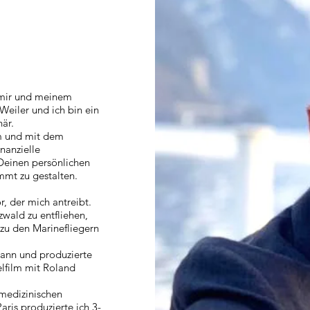
n mir und meinem
Weiler und ich bin ein
när.
am und mit dem
nanzielle
Deinen persönlichen
immt zu gestalten.
, der mich antreibt.
wald zu entfliehen,
 zu den Marinefliegern
ann und produzierte
elfilm mit Roland
medizinischen
aris produzierte ich 3-