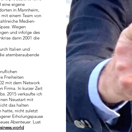
 eine eigene
dorten in Mannheim,
a mit einem Team von
zahlreiche Medien-
 Spass. Wegen
ngen und infolge des
krise dann 2001 die
urch Italien und
 die atemberaubende
ruflichen
le Freiheiten
2002 mit dem Network
 Firma. In kurzer Zeit
bs. 2015 verkaufte ich
nen Neustart mit
nicht das halten
hatte, nicht zuletzt
ngerer Erholungspause
 neues Abenteuer. Lust
iness.world